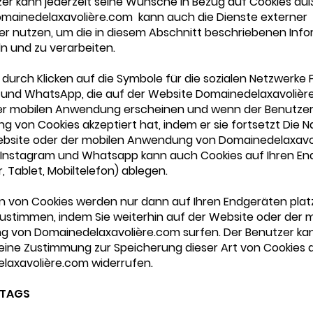
er kann jederzeit seine Wünsche in Bezug auf Cookies äu
omainedelaxavolière.com kann auch die Dienste externer
ter nutzen, um die in diesem Abschnitt beschriebenen Inf
n und zu verarbeiten.
h durch Klicken auf die Symbole für die sozialen Netzwerke
 und WhatsApp, die auf der Website Domainedelaxavoliè
hrer mobilen Anwendung erscheinen und wenn der Benutzer
ng von Cookies akzeptiert hat, indem er sie fortsetzt Die N
ebsite oder der mobilen Anwendung von Domainedelaxavo
 Instagram und Whatsapp kann auch Cookies auf Ihren E
 Tablet, Mobiltelefon) ablegen.
n von Cookies werden nur dann auf Ihren Endgeräten plat
zustimmen, indem Sie weiterhin auf der Website oder der 
 von Domainedelaxavolière.com surfen. Der Benutzer ka
seine Zustimmung zur Speicherung dieser Art von Cookies 
laxavolière.com widerrufen.
-TAGS