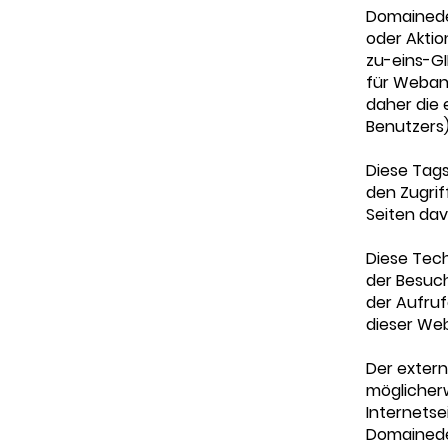
Domainede
oder Aktio
zu-eins-GI
für Webana
daher die 
Benutzers)
Diese Tags
den Zugrif
Seiten dav
Diese Tech
der Besuche
der Aufruf
dieser Web
Der extern
möglicher
Internetse
Domainede