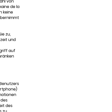
ahl von
aine de la
h keine
 übernimmt
ie zu,
zeit und
riff auf
hränken
s Benutzers
artphone)
rmationen
 des
eit des
s zu