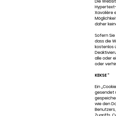
Die Websi
Hypertext
Xavolière 
Möglichkei
daher kein
Sofern Sie
dass die W
kostenlos
Deaktivier
alle oder 
oder verhi
KEKSE "
Ein „Cooki
gesendet 
gespeicher
wie den D
Benutzers,
Zugriffs. 