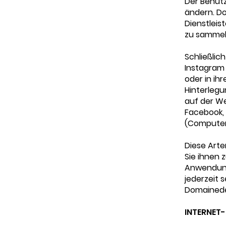
Der Benutz
ändern. D
Dienstleis
zu sammel
Schließlic
Instagram
oder in i
Hinterlegu
auf der W
Facebook,
(Computer,
Diese Arte
Sie ihnen 
Anwendung
jederzeit 
Domainede
INTERNET