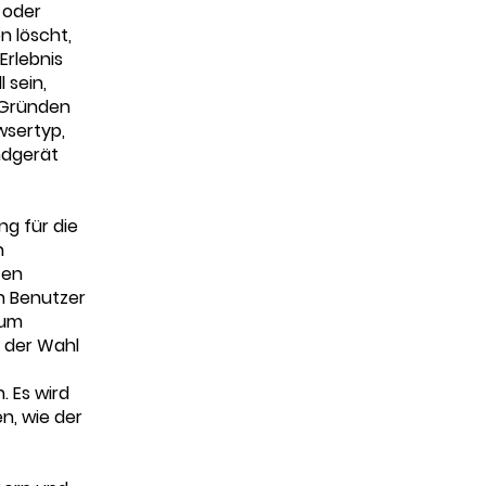
 oder
n löscht,
Erlebnis
 sein,
 Gründen
wsertyp,
ndgerät
ng für die
n
ten
n Benutzer
zum
d der Wahl
. Es wird
n, wie der