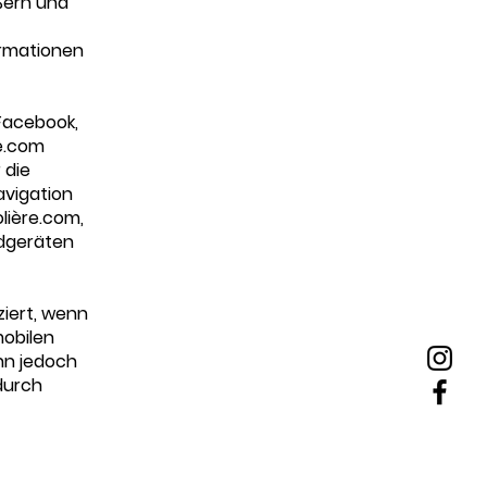
ßern und
ormationen
 Facebook,
re.com
 die
avigation
lière.com,
ndgeräten
ziert, wenn
mobilen
nn jedoch
durch