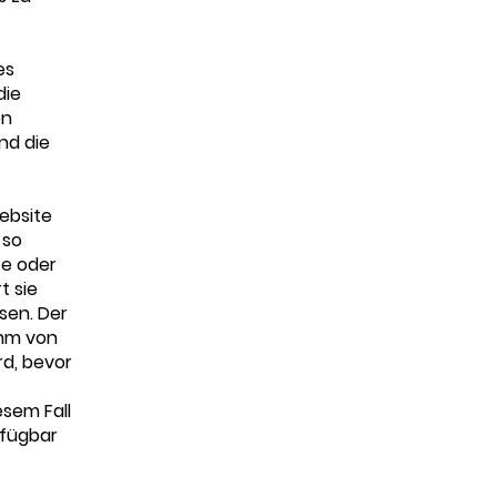
es
die
en
nd die
Website
 so
te oder
t sie
sen. Der
ihm von
d, bevor
esem Fall
rfügbar