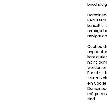
beschädig
Domainede
Benutzers 
konsultier
ermögliche
Navigation
Cookies, d
angebotene
konfigurie
nicht, dam
werden en
Benutzer k
Zeit zu Ze
ein Cookie
Domainedel
möglicherw
sind.