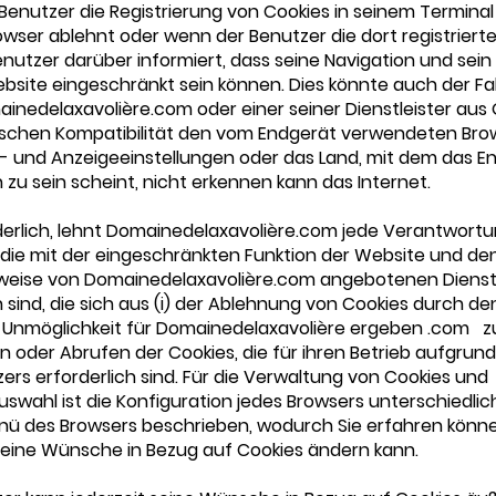
enutzer die Registrierung von Cookies in seinem Terminal
wser ablehnt oder wenn der Benutzer die dort registrierte
enutzer darüber informiert, dass seine Navigation und sein 
bsite eingeschränkt sein können. Dies könnte auch der Fall
nedelaxavolière.com oder einer seiner Dienstleister aus
ischen Kompatibilität den vom Endgerät verwendeten Bro
- und Anzeigeeinstellungen oder das Land, mit dem das E
zu sein scheint, nicht erkennen kann das Internet.
rderlich, lehnt Domainedelaxavolière.com jede Verantwortu
 die mit der eingeschränkten Funktion der Website und de
weise von Domainedelaxavolière.com angebotenen Diens
sind, die sich aus (i) der Ablehnung von Cookies durch de
er Unmöglichkeit für Domainedelaxavolière ergeben .com 
en oder Abrufen der Cookies, die für ihren Betrieb aufgrun
ers erforderlich sind. Für die Verwaltung von Cookies und
swahl ist die Konfiguration jedes Browsers unterschiedlich
nü des Browsers beschrieben, wodurch Sie erfahren könne
seine Wünsche in Bezug auf Cookies ändern kann.