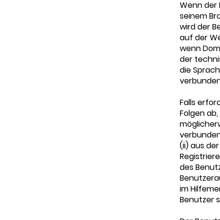
Wenn der B
seinem Bro
wird der B
auf der We
wenn Domai
der techn
die Sprach
verbunden 
Falls erfo
Folgen ab,
möglicher
verbunden 
(ii) aus d
Registrier
des Benutz
Benutzerau
im Hilfeme
Benutzer 