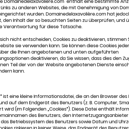
te Domainedelaxavolière.com enthält eine bestimmte Anz
-Links zu anderen Websites, die mit Genehmigung von Dom
eingerichtet wurden. Domainedelaxavolière.com hat jedoc
t, den Inhalt der so besuchten Seiten zu überprüfen, und
e Verantwortung für diese Tatsache.
 sich nicht entscheiden, Cookies zu deaktivieren, stimmen S
ebsite sie verwenden kann. Sie können diese Cookies jeder
 über die Ihnen angebotenen und unten aufgeführten
ungsoptionen deaktivieren, da Sie wissen, dass dies den Zug
einen Teil der von der Website angebotenen Dienste einsc
ndern kann.
e“ ist eine kleine Informationsdatei, die an den Browser de
und auf dem Endgerät des Benutzers (z. B. Computer, Sm
t wird (im Folgenden „Cookies“). Diese Datei enthält Info
omainnamen des Benutzers, den Internetzugangsanbieter
 das Betriebssystem des Benutzers sowie Datum und Uhrz
Cookies riskieren in keiner Weise, das Endgerät des Benutzer