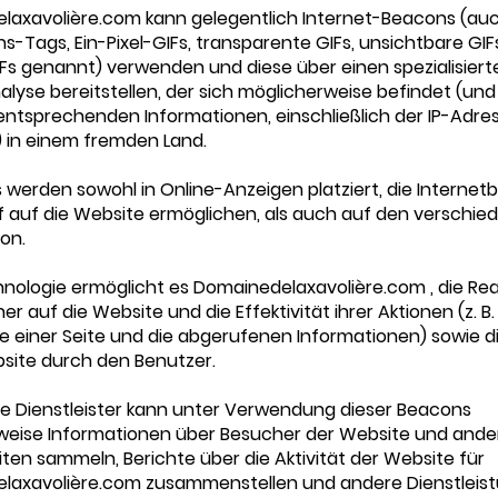
laxavolière.com kann gelegentlich Internet-Beacons (auc
ns-Tags, Ein-Pixel-GIFs, transparente GIFs, unsichtbare GIF
Fs genannt) verwenden und diese über einen spezialisiert
lyse bereitstellen, der sich möglicherweise befindet (und
entsprechenden Informationen, einschließlich der IP-Adre
 in einem fremden Land.
 werden sowohl in Online-Anzeigen platziert, die Internet
f auf die Website ermöglichen, als auch auf den verschie
on.
nologie ermöglicht es Domainedelaxavolière.com , die Re
r auf die Website und die Effektivität ihrer Aktionen (z. B.
e einer Seite und die abgerufenen Informationen) sowie d
site durch den Benutzer.
e Dienstleister kann unter Verwendung dieser Beacons
weise Informationen über Besucher der Website und ande
iten sammeln, Berichte über die Aktivität der Website für
laxavolière.com zusammenstellen und andere Dienstleis