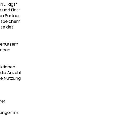
h „Tags“
s und Eins-
en Partner
 speichern
sse des
benutzern
denen
aktionen
 die Anzahl
ie Nutzung
rer
tungen im