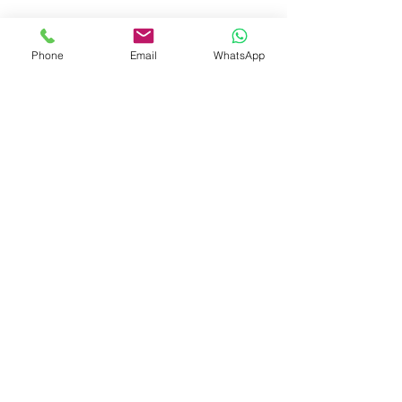
Zimmer
Phone
Email
WhatsApp
Kühlschränke
Jedes Zimmer ist mit einem
eigenen Kühlschrank ausgestattet.
Ventilatoren
Ein ferngesteuerter
Deckenventilator kühlt Ihr Zimmer,
wann immer es nötig ist. 16
Fernseher mit Flachbildschirm In