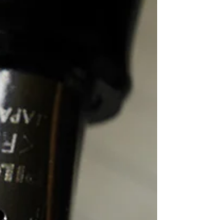
im Domaine de la
Xavolière.
Interview mit Annick Duboscq, einer
Feuerkünstlerin und Keramikerin, die in
Handarbeit einzigartige, authentische und
verantwortungsvolle...