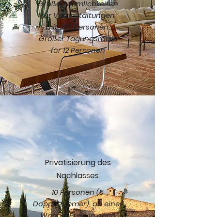
Große Räumlichkeiten
für Veranstaltungen
mit 200 Personen.
Großer Tagungsraum
für 12 Personen
Privatisierung des
Nachlasses
10 Personen (5
Doppelzimmer), ab einer
Woche. Preis je nach