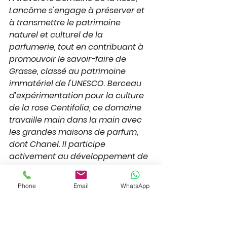
Lancôme s'engage à préserver et 
à transmettre le patrimoine 
naturel et culturel de la 
parfumerie, tout en contribuant à 
promouvoir le savoir-faire de 
Grasse, classé au patrimoine 
immatériel de l'UNESCO. Berceau 
d’expérimentation pour la culture 
de la rose Centifolia, ce domaine 
travaille main dans la main avec 
les grandes maisons de parfum, 
dont Chanel. Il participe 
activement au développement de 
pratiques agricoles durables pour 
protéger cette fleur rare. La récolte 
Phone
Email
WhatsApp
se fait à la main, préservant la 
qualité exceptionnelle des pétales. 
Des parcours botaniques et 