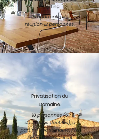
Shooting.
Grande salle de
réunion 12 personnes.
Privatisation du
Domaine.
10 personnes (5
chambres doubles), à
partir d´une semaine. Prix
selon le nombre de