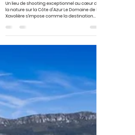
Olivier
24 juin 2025
4 min de lecture
Shooting photo au
Domaine de la Xavolière :
un écrin de nature
atypique pour sublimer vos
marques
Un lieu de shooting exceptionnel au cœur de
la nature sur la Côte d'Azur Le Domaine de la
Xavolière s’impose comme la destination
idéale...