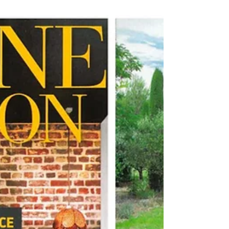
Olivier
24 juin 2025
7 min de lecture
Les 6 Parcours de Golf
incontournables de la
French Riviera
Luxe, expérience unique et panoramas à
couper le souffle sur la Côte d’Azur. Vous
cherchez une expérience golfique unique, à
la croisée...