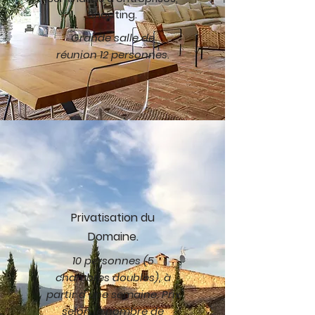
Shooting.
Grande salle de
réunion 12 personnes.
Privatisation du
Domaine.
10 personnes (5
chambres doubles), à
partir d´une semaine. Prix
selon le nombre de