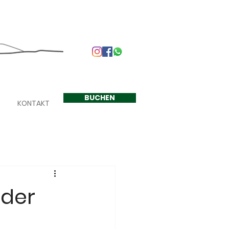
+33 624 410 220
BUCHEN
KONTAKT
 der